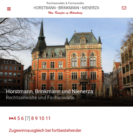
Horstmann, Brinkmann und Nienerza
Rechtsanwälte und Fachanwälte
⏮
4
5
6
[7]
8
9
10
11
Zugewinnausgleich bei fortbestehender